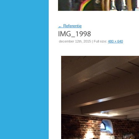
←
Referentie
december 12th, 2015 | Full size:
480 × 640