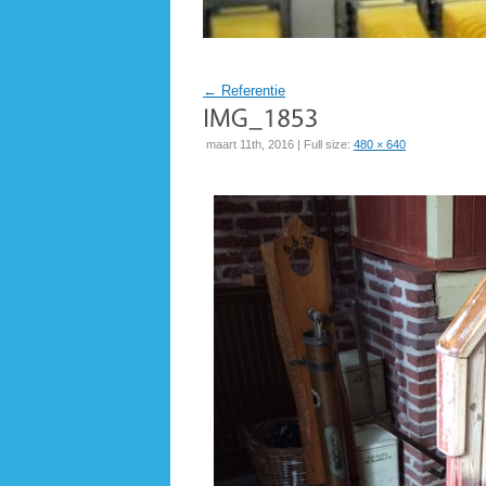
←
Referentie
maart 11th, 2016 | Full size:
480 × 640