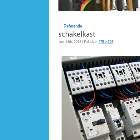
←
Referentie
juni 14th, 2013 | Full size:
475 × 305