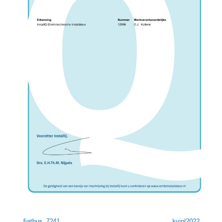
fiatbus_7241
kvinl2022